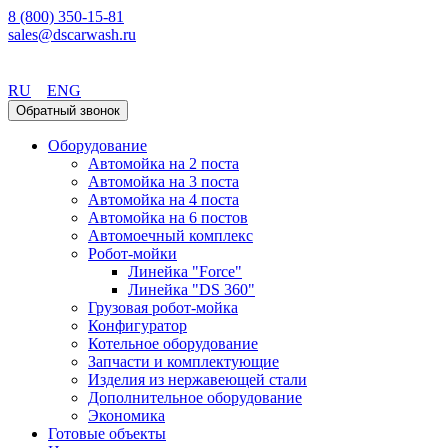
8 (800) 350-15-81
sales@dscarwash.ru
Пермь
RU
ENG
Обратный звонок
Оборудование
Автомойка на 2 поста
Автомойка на 3 поста
Автомойка на 4 поста
Автомойка на 6 постов
Автомоечный комплекс
Робот-мойки
Линейка "Force"
Линейка "DS 360"
Грузовая робот-мойка
Конфигуратор
Котельное оборудование
Запчасти и комплектующие
Изделия из нержавеющей стали
Дополнительное оборудование
Экономика
Готовые объекты