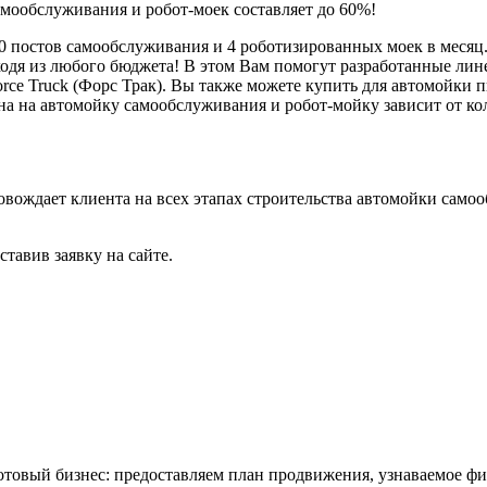
амообслуживания и робот-моек составляет до 60%!
0 постов самообслуживания и 4 роботизированных моек в месяц
дя из любого бюджета! В этом Вам помогут разработанные линейк
 Force Truck (Форс Трак). Вы также можете купить для автомой
на на автомойку самообслуживания и робот-мойку зависит от ко
ождает клиента на всех этапах строительства автомойки самоо
тавив заявку на сайте.
отовый бизнес: предоставляем план продвижения, узнаваемое ф