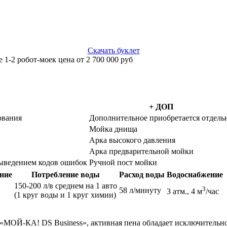
Скачать буклет
 1-2 робот-моек цена от 2 700 000 руб
+ ДОП
ования
Дополнительное приобретается отдель
Мойка днища
Арка высокого давления
Арка предварительной мойки
выведением кодов ошибок
Ручной пост мойки
ние
Потребление воды
Расход воды
Водоснабжение
150-200 л/в среднем на 1 авто
3
58 л/минуту
3 атм., 4 м
/час
(1 круг воды и 1 круг химии)
и «МОЙ-КА! DS Business», активная пена обладает исключител