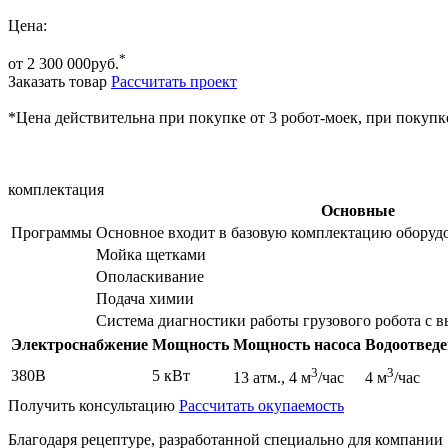
Цена:
*
от 2 300 000
руб.
Заказать товар
Рассчитать проект
*Цена действительна при покупке от 3 робот-моек, при покупке
комплектация
Основные
Программы
Основное входит в базовую комплектацию оборуд
Мойка щетками
Ополаскивание
Подача химии
Система диагностики работы грузового робота с 
Электроснабжение
Мощность
Мощность насоса
Водоотведе
3
3
380В
5 кВт
13 атм., 4 м
/час
4 м
/час
Получить консультацию
Рассчитать окупаемость
Благодаря рецептуре, разработанной специально для компани