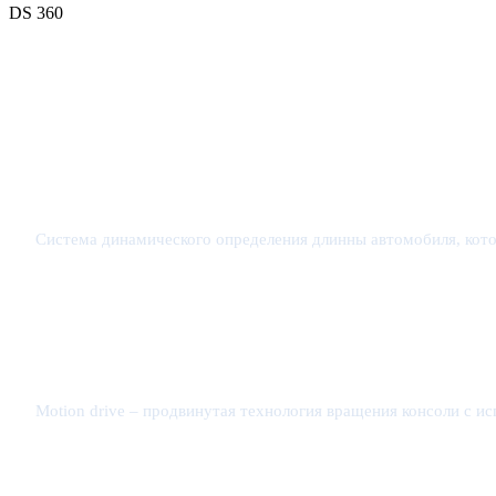
DS 360
Передовые технологии
Система динамического определения длинны автомобиля, кото
Motion drive – продвинутая технология вращения консоли с и