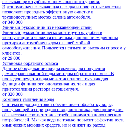
всасывающим турбинам промышленного уровня.
Эргономичная всасывающая насадка и поворотные консоли
позволяют проводить эффективную очистку в
труднодоступных местах салона автомобиля.
от
340 000
Уличный рукомойник из нержавеющей стали
Уличный рукомойник легко монтируется, удобен в
эксплуатации и является отличным дополнением для зоны
протирки автомобиля рядом с вашей мойкой
самообслуживания. Пользуется неизменно высоким спросом у
клиентов.
от
29 000
Установка обратного осмоса
Данное оборудование предназначено для получения
деминерализованной воды методом обратного осмоса. В
последующем, эта вода может использоваться как для
функции финишного ополаскивания, так и для
приготовления раствора автошампуня.
от
320 000
Комплект умягчения воды
Система водоподготовки обеспечивает обработку воды,
поступающей из природного водоисточника, для приведения
её качества в соответствие с требованиями технологических
потребителей. Мягкая вода не только повысит эффективность
химических моющих средств, но и снизит их расход.