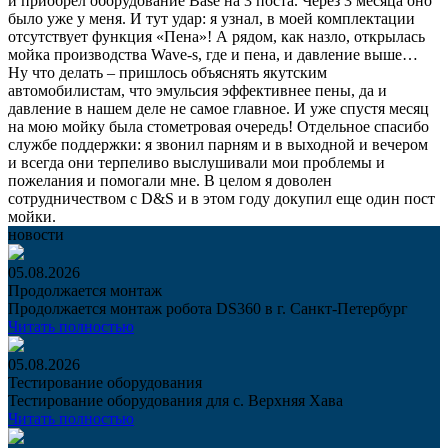
и приобрел оборудование Base на 3 поста. Через 3 месяца оно
было уже у меня. И тут удар: я узнал, в моей комплектации
отсутствует функция «Пена»! А рядом, как назло, открылась
мойка производства Wave-s, где и пена, и давление выше…
Ну что делать – пришлось объяснять якутским
автомобилистам, что эмульсия эффективнее пены, да и
давление в нашем деле не самое главное. И уже спустя месяц
на мою мойку была стометровая очередь! Отдельное спасибо
службе поддержки: я звонил парням и в выходной и вечером
и всегда они терпеливо выслушивали мои проблемы и
пожелания и помогали мне. В целом я доволен
сотрудничеством с D&S и в этом году докупил еще один пост
мойки.
новости
05.08.2026
Продолжается монтаж
Продолжается монтаж робота DS360 в г. Санкт-Петербург
Читать полностью
05.08.2026
Тестирование оборудования
Тестирование оборудования для с. Верхняя Хава
Читать полностью