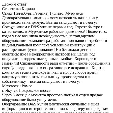
Держим ответ
Стопченко Кирилл
Санкт-Петербург, Гатчина, Тярлево, Мурманск
Демократичная компания - могу позвонить начальнику
производства напрямую. Всегда выслушают и помогут.
Сотрудничаем с D&S уже не первый год. Строят быстро и
качественно, в Мурманске работали даже зимой! Более того,
когда у нас возникла необходимость в нестандартном
оборудовании, компания разработала под наши потребности
индивидуальный комплект усиленной конструкции с
расширенным функционалом! Но без ложки дегтя не
обойтись: из-за некорректных настроек мы целый год
получали некорректные данные с мойки. Хорошо, что
заметили! Справедливости ради отметим – после обращения в
службу поддержки нам оперативно все исправили. Кстати,
компания весьма демократичная: я могу в любое время
напрямую позвонить начальнику производства или
собственнику – всегда выслушают и помогут.
Матевосян Ромео
г. Якутск Покровское шоссе
Через 3 месяца с момента простого звонка в отдел продаж
оборудование было уже у меня.
Оборудование D&S купил фактически случайно: нашел
информацию в интернете, позвонил менеджеру по продажам